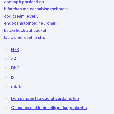
cbd tupft portland ab
blättchen mit cannabisgeschmack
cbd cream level 3
endocannabinoid neuronal
katze hoch auf cbd-öl
lauras mercantile cbd
HzX
qA
DbC
Ix
mbrE
Den ganzen tag cbd öl verdampfen
Cannabis und kleinzelliger lungenkrebs