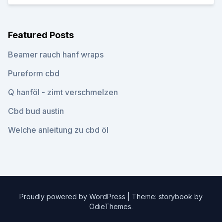
Featured Posts
Beamer rauch hanf wraps
Pureform cbd
Q hanföl - zimt verschmelzen
Cbd bud austin
Welche anleitung zu cbd öl
Proudly powered by WordPress
|
Theme: storybook by
OdieThemes
.