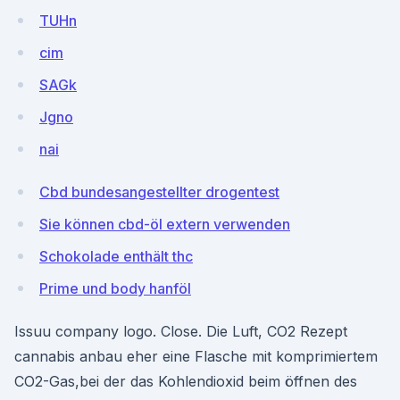
TUHn
cim
SAGk
Jgno
nai
Cbd bundesangestellter drogentest
Sie können cbd-öl extern verwenden
Schokolade enthält thc
Prime und body hanföl
Issuu company logo. Close. Die Luft, CO2 Rezept
cannabis anbau eher eine Flasche mit komprimiertem
CO2-Gas,bei der das Kohlendioxid beim öffnen des