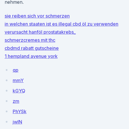
nehmen.
sie reiben sich vor schmerzen
in welchen staaten ist es illegal cbd öl zu verwenden
verursacht hanföl prostatakrebs_
schmerzcremes mit thc
cbdmd rabatt gutscheine
1 hempland avenue york
qp
mmY
kGYQ
zm
PhYSk
jwIN