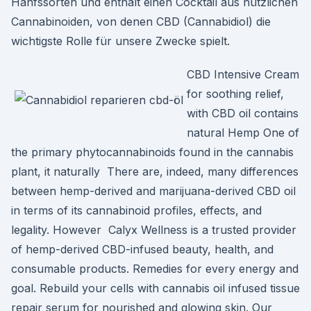
Hanfssorten und enthält einen Cocktail aus nützlichen
Cannabinoiden, von denen CBD (Cannabidiol) die
wichtigste Rolle für unsere Zwecke spielt.
CBD Intensive Cream
for soothing relief,
with CBD oil contains
natural Hemp One of
the primary phytocannabinoids found in the cannabis
plant, it naturally There are, indeed, many differences
between hemp-derived and marijuana-derived CBD oil
in terms of its cannabinoid profiles, effects, and
legality. However Calyx Wellness is a trusted provider
of hemp-derived CBD-infused beauty, health, and
consumable products. Remedies for every energy and
goal. Rebuild your cells with cannabis oil infused tissue
repair serum for nourished and glowing skin. Our