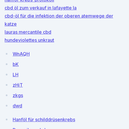
cbd öl zum verkauf in lafayette la
cbd-öl für die infektion der oberen atemwege der
katze
lauras mercantile cbd
hundeviolettes unkraut
WnAQH
bK
LH
zHiT
zkgs
dwd
Hanföl für schilddrüsenkrebs